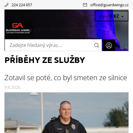
224 224 657
office
@
guardwings.cz
0 Kč
0 ks /
PŘÍBĚHY ZE SLUŽBY
Zotavil se poté, co byl smeten ze silnice
9.6.2026