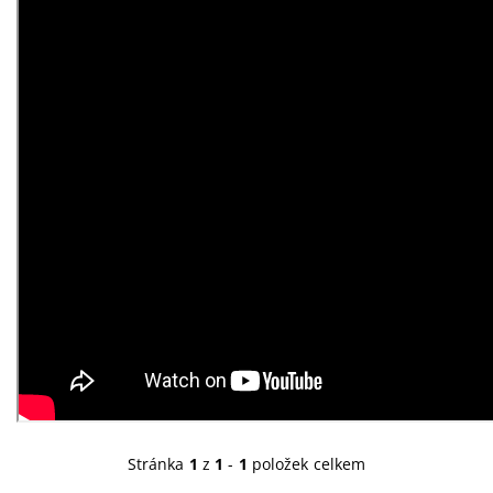
Stránka
1
z
1
-
1
položek celkem