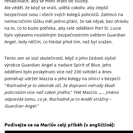
rehabilitace, aby se mohl vrátit do služby.
Ale věděl, že když se vrátí, udělá cokoliv, aby zlepšil
bezpečnost svou i všech svých kolegů policistů. Zatímco na
nemocničním lůžku měl jedno přání, že tak nějak, bez ohledu
na to, co to bude potřeba, aby celé oddělení Port St. Lucie
bylo vybaveno nositelným bezpečnostním světlem Guardian
Angel, tedy něčím, co hledal před tím, než byl sražen.
Tento sen se stal skutečností, když o jeho žádosti slyšel
výrobce Guardian Angel a nadace Spirit of Blue. Jeho
oddělení bylo poskytnuto více než 200 svítidel a dnes
pomáhají udržet Mazzia a jeho kolegy na silnici v bezpečí.
"
Rozhodně je to otevírák očí, že dopravní nehody škodí
policistům více než cokoli jiného,
" řekl Mazzio. „
... Jméno
odpovídá tomu, co je. Rozhodně je to Anděl strážný –
Guardian Angel.
“
Podívejte se na Mariův celý příběh (v angličtině):