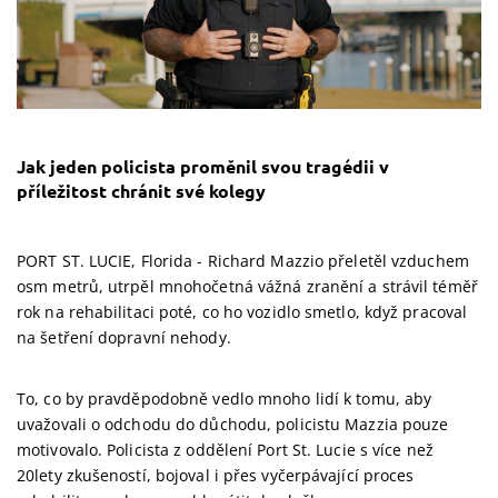
Jak jeden policista proměnil svou tragédii v
příležitost chránit své kolegy
PORT ST. LUCIE, Florida - Richard Mazzio přeletěl vzduchem
osm metrů, utrpěl mnohočetná vážná zranění a strávil téměř
rok na rehabilitaci poté, co ho vozidlo smetlo, když pracoval
na šetření dopravní nehody.
To, co by pravděpodobně vedlo mnoho lidí k tomu, aby
uvažovali o odchodu do důchodu, policistu Mazzia pouze
motivovalo. Policista z oddělení Port St. Lucie s více než
20lety zkušeností, bojoval i přes vyčerpávající proces