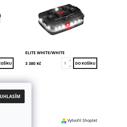
Dostupnost:
Skladem
Kód:
ELT-W/W
EL
Značka:
GUARDIAN ANGEL
ELITE WHITE/WHITE
3 380 Kč
UHLASÍM
Vytvořil Shoptet