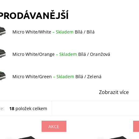
PRODÁVANĚJŠÍ
Micro White/White
–
Skladem
Bílá / Bílá
Micro White/Orange
–
Skladem
Bílá / Oranžová
Micro White/Green
–
Skladem
Bílá / Zelená
Zobrazit více
le:
18
položek celkem
AKCE
á / Oranžová
Bílá / Zelená
ost:
Skladem
Dostupnost:
Skladem