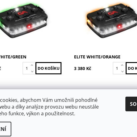
ost:
Skladem
Dostupnost:
Skladem
ELT-W/G
Kód:
ELT-W/O
GUARDIAN ANGEL
Značka:
GUARDIAN ANG
WHITE/GREEN
ELITE WHITE/ORANGE
č
3 380 Kč
cookies, abychom Vám umožnili pohodlné
SO
GuardWings
webu a díky analýze provozu webu neustále
jeho funkce, výkon a použitelnost.
NÍ
a
Upravit nastavení cookies