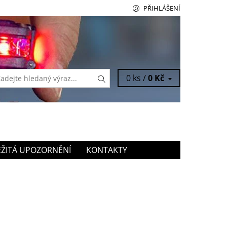
PŘIHLÁŠENÍ
0 ks /
0 Kč
ŽITÁ UPOZORNĚNÍ
KONTAKTY