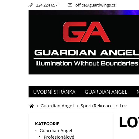
224 224 657
office
@
guardwings.cz
ÚVODNÍ STRÁNKA
GUARDIAN ANGEL
Guardian Angel
Sport/Rekreace
Lov
LO
KATEGORIE
Guardian Angel
Profesionálové