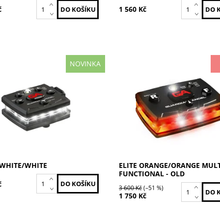
č
1 560 Kč
NOVINKA
lá
Oranžová / Oranžová
ost:
Skladem
Dostupnost:
Skladem
MCR-W/W
Kód:
ELT-O/O-2-OLD
GUARDIAN ANGEL
Značka:
GUARDIAN ANG
2 roky
WHITE/WHITE
ELITE ORANGE/ORANGE MULT
FUNCTIONAL - OLD
č
3 600 Kč
(–51 %)
1 750 Kč