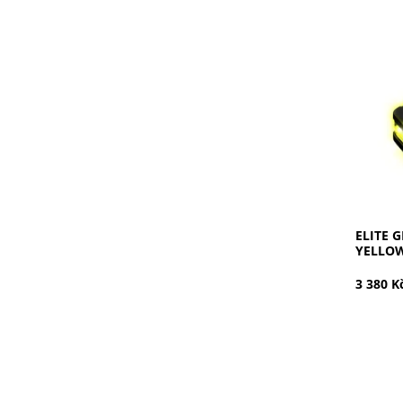
Zelená-
Dostupn
Kód:
Značka:
ELITE 
YELLO
3 380 K
Bílá / Z