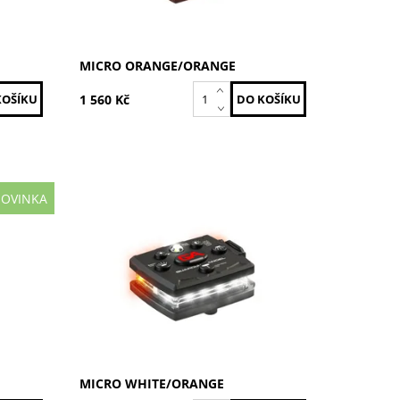
MICRO ORANGE/ORANGE
1 560 Kč
OVINKA
Bílá / Oranžová
Dostupnost:
Skladem
Kód:
MCR-W/O
EL
Značka:
GUARDIAN ANGEL
Záruka:
2 roky
MICRO WHITE/ORANGE