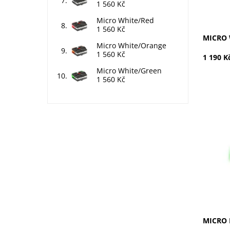
1 560 Kč
Micro White/Red
1 560 Kč
MICRO 
Micro White/Orange
1 560 Kč
1 190 K
Micro White/Green
1 560 Kč
Červená
Dostupn
Kód:
Značka:
Záruka:
MICRO 