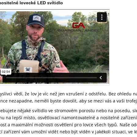
nositelné lovecké LED svítidlo
yslivci vědí, že lov je víc než jen vzrušení z odstřelu. Bez ohledu 
nce nezapadne, neměli byste dovolit, aby se mezi vás a vaši trofe
řebujete nějaké svítidlo ve stromovém porostu nebo na posedu, sle
nu na lepší místo, osvětlovací namontovatelné a nositelné zaříze
ost a maximální možnosti osvětlení pro lovce všech typů. Naše o
í zařízení vám umožní vidět nebo být viděn v jakékoli situaci, ve kt