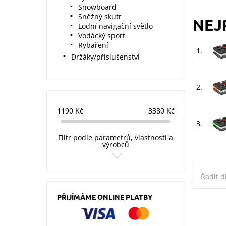
Snowboard
Sněžný skútr
NEJ
Lodní navigační světlo
Vodácký sport
Rybaření
1.
Držáky/příslušenství
2.
1190
Kč
3380
Kč
3.
Filtr podle parametrů, vlastností a
výrobců
Řadit d
PŘIJÍMÁME ONLINE PLATBY
Oranžov
Dostupn