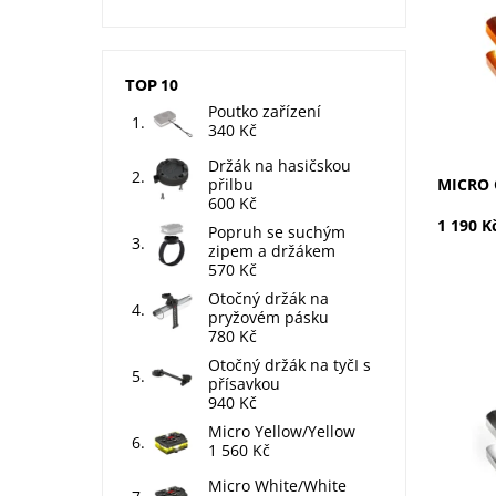
Kód:
Značka:
TOP 10
Poutko zařízení
340 Kč
Držák na hasičskou
přilbu
MICRO 
600 Kč
1 190 K
Popruh se suchým
zipem a držákem
570 Kč
Otočný držák na
pryžovém pásku
780 Kč
Bílá / Bí
Otočný držák na tyčI s
Dostupn
přísavkou
Kód:
940 Kč
Značka:
Micro Yellow/Yellow
1 560 Kč
Micro White/White