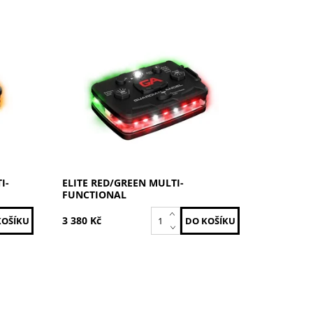
Červená / Zelená
Dostupnost:
Skladem
Kód:
ELT-R/G-2
EL
Značka:
GUARDIAN ANGEL
I-
ELITE RED/GREEN MULTI-
FUNCTIONAL
3 380 Kč
Bílá / Bílá