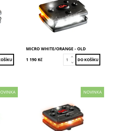
Kód:
MCR-W/O-OLD
EL
Značka:
GUARDIAN ANGEL
MICRO WHITE/ORANGE - OLD
1 190 Kč
OVINKA
NOVINKA
Oranžová / Oranžová
Dostupnost:
Skladem
Kód:
MCR-O/O
EL
Značka:
GUARDIAN ANGEL