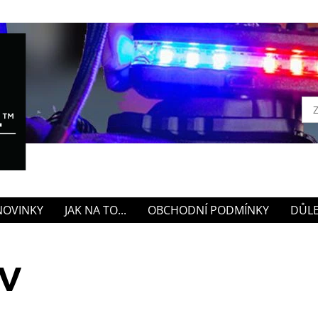
NOVINKY
JAK NA TO...
OBCHODNÍ PODMÍNKY
DŮLE
V