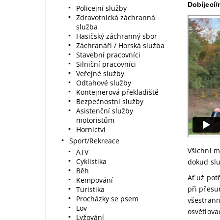
Dobíjecí/
Policejní služby
Zdravotnická záchranná
služba
Hasičský záchranný sbor
Záchranáři / Horská služba
Stavební pracovníci
Silniční pracovníci
Veřejné služby
Odtahové služby
Kontejnerová překladiště
Bezpečnostní služby
Asistenční služby
motoristům
Hornictví
Sport/Rekreace
Všichni m
ATV
Cyklistika
dokud slu
Běh
Ať už pot
Kempování
při přesu
Turistika
Procházky se psem
všestrann
Lov
osvětlovac
Lyžování