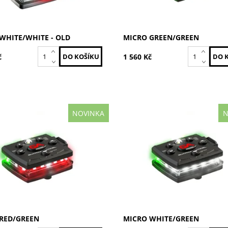
WHITE/WHITE - OLD
MICRO GREEN/GREEN
č
1 560 Kč
NOVINKA
N
 / Zelená
Bílá / Zelená
ost:
Skladem
Dostupnost:
Skladem
MCR-R/G
Kód:
MCR-W/G
GUARDIAN ANGEL
Značka:
GUARDIAN ANG
2 roky
Záruka:
2 roky
RED/GREEN
MICRO WHITE/GREEN