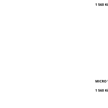
1 560 K
Bílá / Bí
Dostupn
Kód:
Značka:
Záruka:
MICRO 
1 560 K