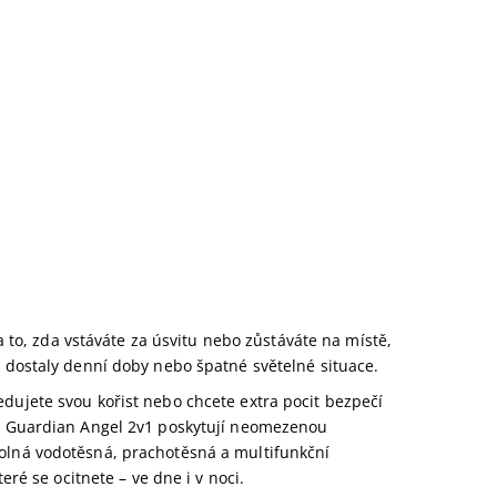
na to, zda vstáváte za úsvitu nebo zůstáváte na místě,
j dostaly denní doby nebo špatné světelné situace.
dujete svou kořist nebo chcete extra pocit bezpečí
ní Guardian Angel 2v1 poskytují neomezenou
dolná vodotěsná, prachotěsná a multifunkční
eré se ocitnete – ve dne i v noci.