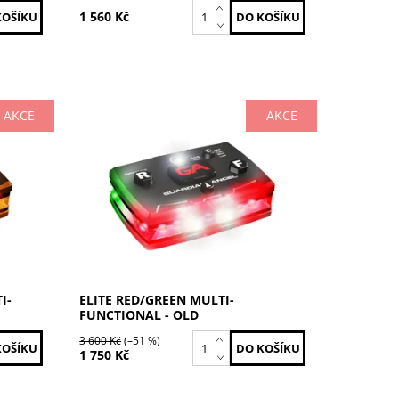
1 560 Kč
AKCE
AKCE
Červená / Zelená
Dostupnost:
Skladem
Kód:
ELT-R/G-2-OLD
EL
Značka:
GUARDIAN ANGEL
I-
ELITE RED/GREEN MULTI-
FUNCTIONAL - OLD
3 600 Kč
(–51 %)
1 750 Kč