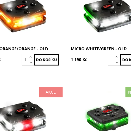
MCR-O/O-OLD
Kód:
MCR-W/G-OLD
GUARDIAN ANGEL
Značka:
GUARDIAN ANG
ORANGE/ORANGE - OLD
MICRO WHITE/GREEN - OLD
č
1 190 Kč
AKCE
N
lá
Zelená / Zelená
ost:
Skladem
Dostupnost:
Skladem
MCR-W/W-OLD
Kód:
MCR-G/G
GUARDIAN ANGEL
Značka:
GUARDIAN ANG
Záruka:
2 roky