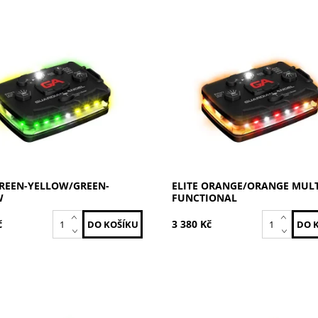
Žlutá/ Zelená-Žlutá
Oranžová / Oranžová
ost:
Skladem
Dostupnost:
Skladem
ELT-GY/GY-22
Kód:
ELT-O/O-2
GUARDIAN ANGEL
Značka:
GUARDIAN ANG
GREEN-YELLOW/GREEN-
ELITE ORANGE/ORANGE MULT
W
FUNCTIONAL
č
3 380 Kč
elená
Bílá / Oranžová