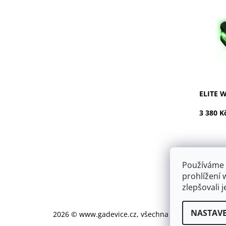
Dostupn
Kód:
Značka:
ELITE 
3 380 K
Používáme 
prohlížení 
zlepšovali 
NASTAVE
2026 © www.gadevice.cz, všechna práva vyhrazen