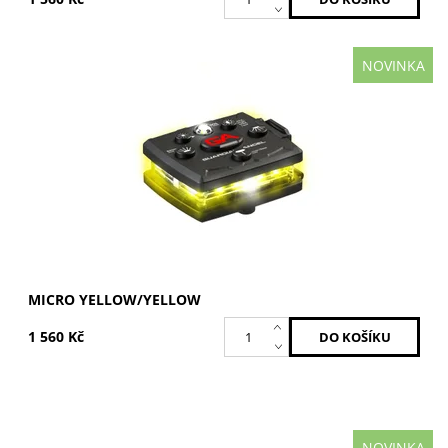
NOVINKA
Žlutá / Žlutá
Dostupnost:
Skladem
Kód:
MCR-Y/Y
Značka:
GUARDIAN ANGEL
MICRO YELLOW/YELLOW
1 560 Kč
NOVINKA