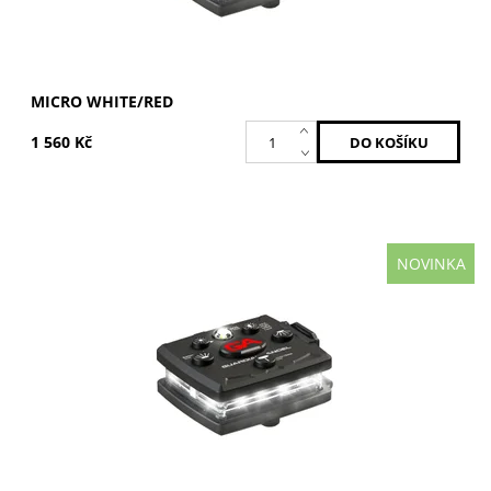
MICRO WHITE/RED
1 560 Kč
NOVINKA
Bílá / Bílá
Dostupnost:
Skladem
Kód:
MCR-W/W
Značka:
GUARDIAN ANGEL
Záruka:
2 roky