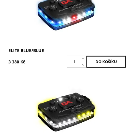
ELITE BLUE/BLUE
3 380 Kč
Bílá-Žlutá/ Bílá-Žlutá
Dostupnost:
Skladem
Kód:
ELT-WY/WY
Značka:
GUARDIAN ANGEL