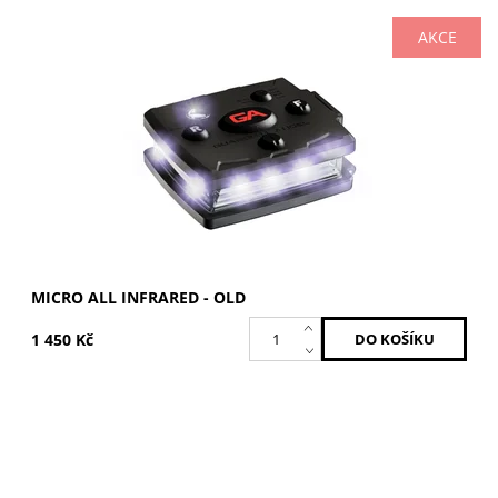
AKCE
Všechna světla infračervená
Dostupnost:
Skladem
Kód:
MCR-IR-OLD
Značka:
GUARDIAN ANGEL
MICRO ALL INFRARED - OLD
1 450 Kč
Bílá / Oranžová
Dostupnost:
Skladem