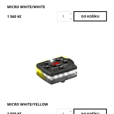
MICRO WHITE/WHITE
1 560 Kč
Bílá / Žlutá
Dostupnost:
Skladem
Kód:
MCR-W/Y
Značka:
GUARDIAN ANGEL
MICRO WHITE/YELLOW
1 560 Kč