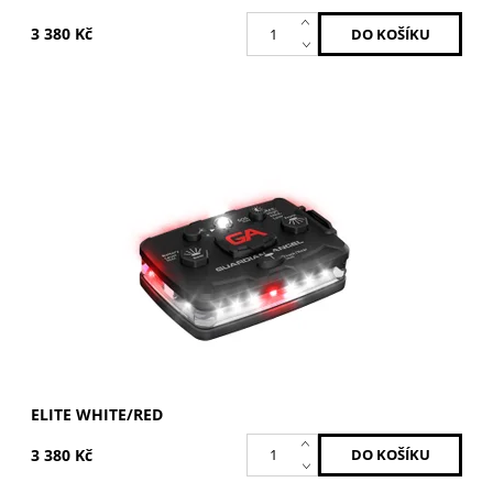
3 380 Kč
Bílá / Červená
Dostupnost:
Skladem
Kód:
ELT-W/R
Značka:
GUARDIAN ANGEL
ELITE WHITE/RED
3 380 Kč