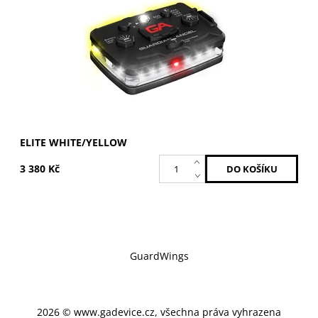
Kód:
ELT-W/Y
Značka:
GUARDIAN ANGEL
ELITE WHITE/YELLOW
3 380 Kč
GuardWings
2026 © www.gadevice.cz, všechna práva vyhrazena