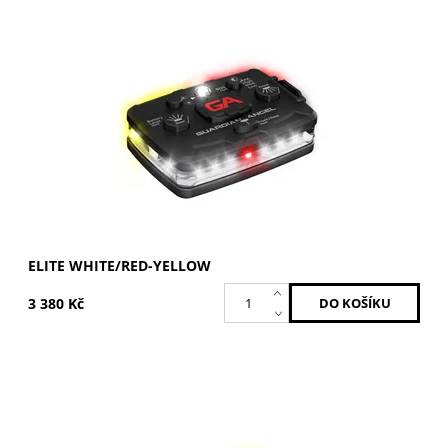
Bílá / Červená-Žlutá
Dostupnost:
Skladem
Kód:
ELT-W/RY
Značka:
GUARDIAN ANGEL
ELITE WHITE/RED-YELLOW
3 380 Kč
Bílá / Žlutá
Dostupnost:
Skladem