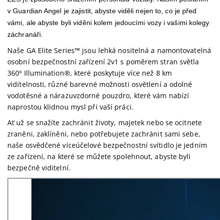
v Guardian Angel je zajistit, abyste viděli nejen to, co je před
vámi, ale abyste byli viděni kolem jedoucími vozy i vašimi kolegy
záchranáři.
Naše GA Elite Series™ jsou lehká nositelná a namontovatelná
osobní bezpečnostní zařízení 2v1 s poměrem stran světla
360º Illumination®, které poskytuje více než 8 km
viditelnosti, různé barevné možnosti osvětlení a odolné
vodotěsné a nárazuvzdorné pouzdro, které vám nabízí
naprostou klidnou mysl při vaší práci.
Ať už se snažíte zachránit životy, majetek nebo se ocitnete
zraněni, zaklíněni, nebo potřebujete zachránit sami sebe,
naše osvědčené víceúčelové bezpečnostní svítidlo je jedním
ze zařízení, na které se můžete spolehnout, abyste byli
bezpečně viditelní.