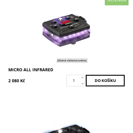
Všechna světla infračervená
Dostupnost:
Skladem
Kód:
MCR-IR
Značka:
GUARDIAN ANGEL
MICRO ALL INFRARED
2 080 Kč
Modrá / Modrá
Dostupnost:
Skladem
Kód:
ELT-B/B
Značka:
GUARDIAN ANGEL