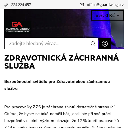
224 224 657
office
@
guardwings.cz
0 Kč
0 ks /
ZDRAVOTNICKÁ ZÁCHRANNÁ
SLUŽBA
Bezpečnostní svítidlo pro Zdravotnickou záchrannou
službu
Pro pracovníky ZZS je záchrana životů dostatečně stresující.
Cítíme, že byste se také neměli bát, jestli jste při své práci
bezpečně viditelní. Výzkum ukazuje, že 12 % úmrtí pracovníků
ZZS je způsobeno sražením personálu vozidly. Naším posláním