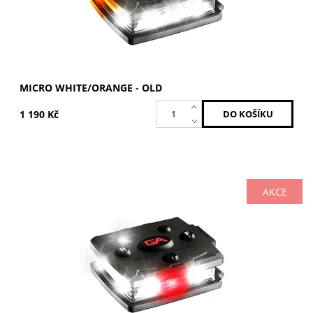
MICRO WHITE/ORANGE - OLD
1 190 Kč
AKCE
Bílá / Bílá
Dostupnost:
Skladem
Kód:
MCR-W/W-OLD
Značka:
GUARDIAN ANGEL