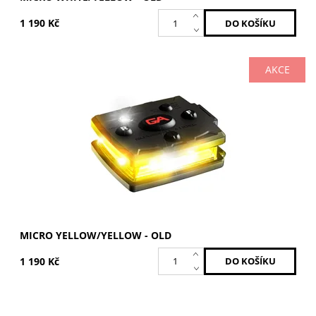
1 190 Kč
AKCE
Žlutá / Žlutá
Dostupnost:
Skladem
Kód:
MCR-Y/Y-OLD
Značka:
GUARDIAN ANGEL
MICRO YELLOW/YELLOW - OLD
1 190 Kč