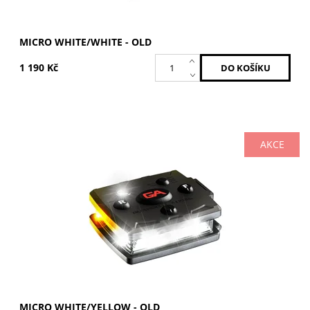
MICRO WHITE/WHITE - OLD
1 190 Kč
AKCE
Bílá / Žlutá
Dostupnost:
Skladem
Kód:
MCR-W/Y-OLD
Značka:
GUARDIAN ANGEL
MICRO WHITE/YELLOW - OLD