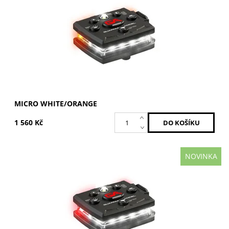
Kód:
MCR-W/O
Značka:
GUARDIAN ANGEL
Záruka:
2 roky
MICRO WHITE/ORANGE
1 560 Kč
NOVINKA
Bílá / Červená
Dostupnost:
Skladem
Kód:
MCR-W/R
Značka:
GUARDIAN ANGEL
Záruka:
2 roky