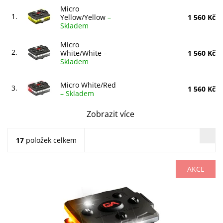
Micro
1.
Yellow/Yellow
–
1 560 Kč
Skladem
Micro
2.
White/White
–
1 560 Kč
Skladem
Micro White/Red
3.
1 560 Kč
–
Skladem
Zobrazit více
17
položek celkem
AKCE
Bílá / Oranžová
Dostupnost:
Skladem
Kód:
MCR-W/O-OLD
Značka:
GUARDIAN ANGEL