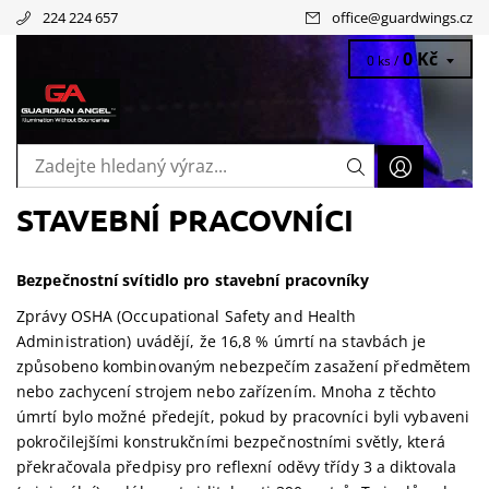
224 224 657
office
@
guardwings.cz
0 Kč
0 ks /
STAVEBNÍ PRACOVNÍCI
Bezpečnostní svítidlo pro stavební pracovníky
Zprávy OSHA (Occupational Safety and Health
Administration) uvádějí, že 16,8 % úmrtí na stavbách je
způsobeno kombinovaným nebezpečím zasažení předmětem
nebo zachycení strojem nebo zařízením. Mnoha z těchto
úmrtí bylo možné předejít, pokud by pracovníci byli vybaveni
pokročilejšími konstrukčními bezpečnostními světly, která
překračovala předpisy pro reflexní oděvy třídy 3 a diktovala