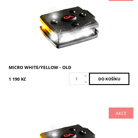
Dostupnost:
Skladem
Kód:
MCR-W/Y-OLD
Značka:
GUARDIAN ANGEL
MICRO WHITE/YELLOW - OLD
1 190 Kč
AKCE
Žlutá / Žlutá
Dostupnost:
Skladem
Kód:
MCR-Y/Y-OLD
Značka:
GUARDIAN ANGEL