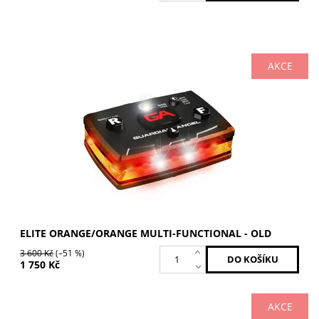
AKCE
Oranžová / Oranžová
Dostupnost:
Skladem
Kód:
ELT-O/O-2-OLD
Značka:
GUARDIAN ANGEL
ELITE ORANGE/ORANGE MULTI-FUNCTIONAL - OLD
3 600 Kč
(–51 %)
1 750 Kč
AKCE
Červená / Červená