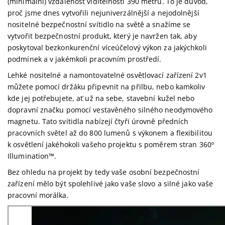
(minimální) vzdálenost viditelnosti 390 metrů. To je důvod,
proč jsme dnes vytvořili nejuniverzálnější a nejodolnější
nositelné bezpečnostní svítidlo na světě a snažíme se
vytvořit bezpečnostní produkt, který je navržen tak, aby
poskytoval bezkonkurenční víceúčelový výkon za jakýchkoli
podmínek a v jakémkoli pracovním prostředí.
Lehké nositelné a namontovatelné osvětlovací zařízení 2v1
můžete pomocí držáku připevnit na přilbu, nebo kamkoliv
kde jej potřebujete, ať už na sebe, stavební kužel nebo
dopravní značku pomocí vestavěného silného neodymového
magnetu. Tato svítidla nabízejí čtyři úrovně předních
pracovních světel až do 800 lumenů s výkonem a flexibilitou
k osvětlení jakéhokoli vašeho projektu s poměrem stran 360º
Illumination™.
Bez ohledu na projekt by tedy vaše osobní bezpečnostní
zařízení mělo být spolehlivé jako vaše slovo a silné jako vaše
pracovní morálka.