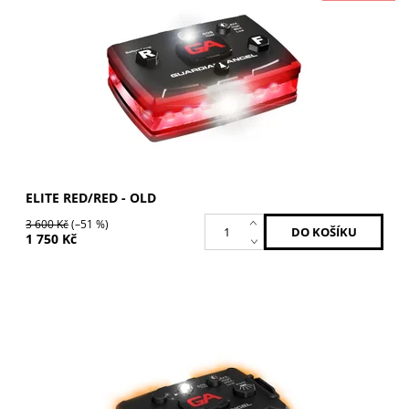
Dostupnost:
Skladem
Kód:
ELT-R/R-OLD
Značka:
GUARDIAN ANGEL
ELITE RED/RED - OLD
3 600 Kč
(–51 %)
1 750 Kč
Oranžová / Oranžová
Dostupnost:
Skladem
Kód:
ELT-O/O-2
Značka:
GUARDIAN ANGEL