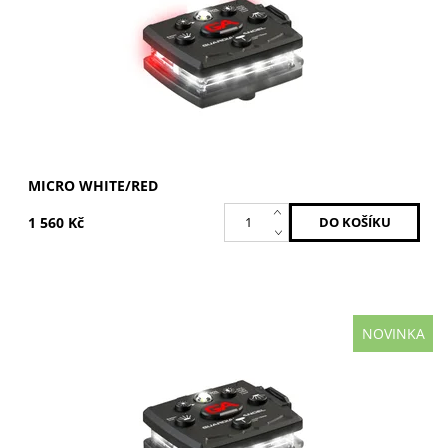
Značka:
GUARDIAN ANGEL
Záruka:
2 roky
MICRO WHITE/RED
1 560 Kč
NOVINKA
Bílá / Bílá
Dostupnost:
Skladem
Kód:
MCR-W/W
Značka:
GUARDIAN ANGEL
Záruka:
2 roky