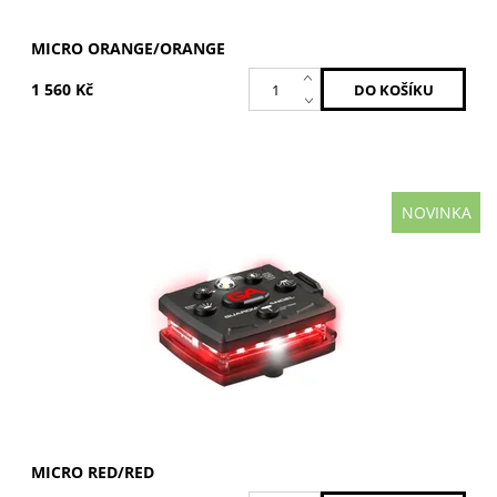
MICRO ORANGE/ORANGE
1 560 Kč
NOVINKA
Červená / Červená
Dostupnost:
Skladem
Kód:
MCR-R/R
Značka:
GUARDIAN ANGEL
Záruka:
2 roky
MICRO RED/RED