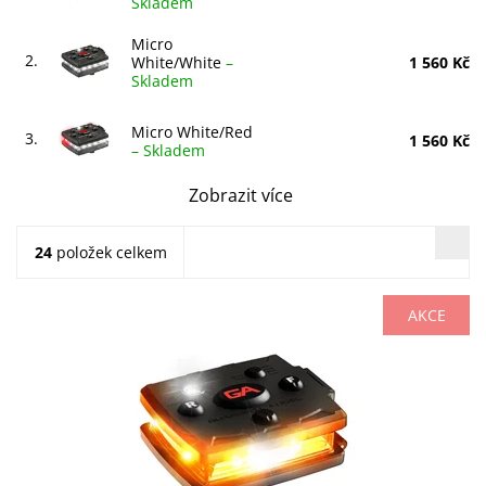
Skladem
Micro
2.
White/White
–
1 560 Kč
Skladem
Micro White/Red
3.
1 560 Kč
–
Skladem
Zobrazit více
24
položek celkem
AKCE
Oranžová / Oranžová
Dostupnost:
Skladem
Kód:
MCR-O/O-OLD
Značka:
GUARDIAN ANGEL