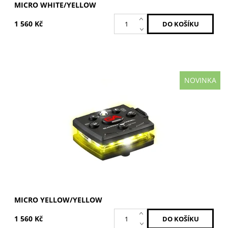
MICRO WHITE/YELLOW
1 560 Kč
NOVINKA
Žlutá / Žlutá
Dostupnost:
Skladem
Kód:
MCR-Y/Y
Značka:
GUARDIAN ANGEL
MICRO YELLOW/YELLOW
1 560 Kč