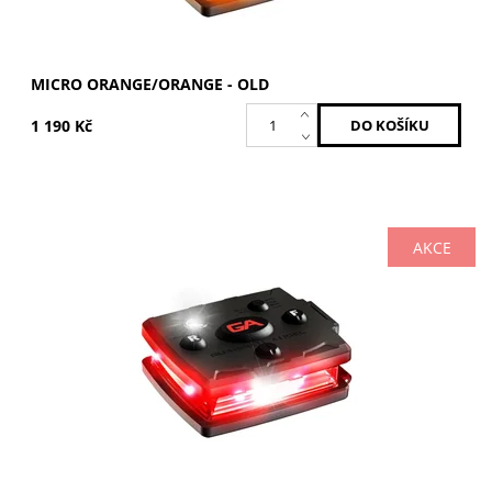
MICRO ORANGE/ORANGE - OLD
1 190 Kč
AKCE
Červená / Červená
Dostupnost:
Skladem
Kód:
MCR-R/R-OLD
Značka:
GUARDIAN ANGEL