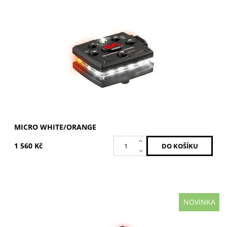
Bílá / Oranžová
Dostupnost:
Skladem
Kód:
MCR-W/O
Značka:
GUARDIAN ANGEL
Záruka:
2 roky
MICRO WHITE/ORANGE
1 560 Kč
NOVINKA
Bílá / Červená
Dostupnost:
Skladem
Kód:
MCR-W/R