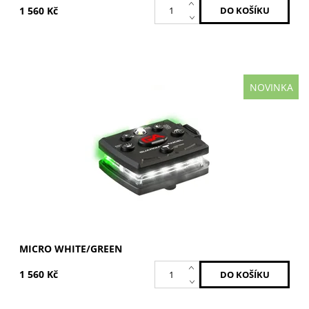
1 560 Kč
NOVINKA
Bílá / Zelená
Dostupnost:
Skladem
Kód:
MCR-W/G
Značka:
GUARDIAN ANGEL
Záruka:
2 roky
MICRO WHITE/GREEN
1 560 Kč