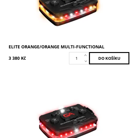
ELITE ORANGE/ORANGE MULTI-FUNCTIONAL
3 380 Kč
Červená / Červená
Dostupnost:
Skladem
Kód:
ELT-R/R
Značka:
GUARDIAN ANGEL