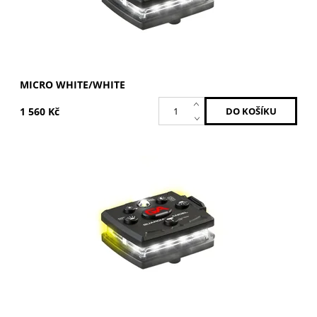
MICRO WHITE/WHITE
1 560 Kč
Bílá / Žlutá
Dostupnost:
Skladem
Kód:
MCR-W/Y
Značka:
GUARDIAN ANGEL