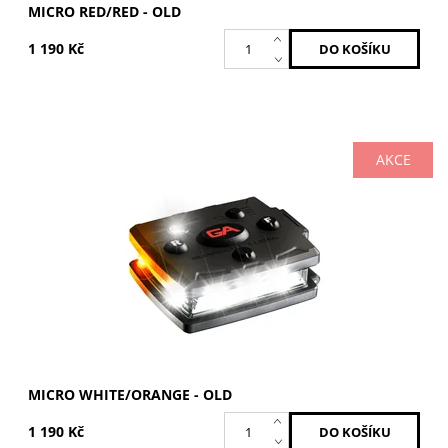
MICRO RED/RED - OLD
1 190 Kč
AKCE
Bílá / Oranžová
Dostupnost:
Skladem
Kód:
MCR-W/O-OLD
Značka:
GUARDIAN ANGEL
MICRO WHITE/ORANGE - OLD
1 190 Kč