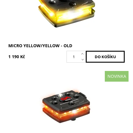
MICRO YELLOW/YELLOW - OLD
1 190 Kč
NOVINKA
Oranžová / Oranžová
Dostupnost:
Skladem
Kód:
MCR-O/O
Značka:
GUARDIAN ANGEL