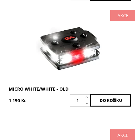
AKCE
Bílá / Bílá
Dostupnost:
Skladem
Kód:
MCR-W/W-OLD
Značka:
GUARDIAN ANGEL
MICRO WHITE/WHITE - OLD
1 190 Kč
AKCE
Bílá / Žlutá