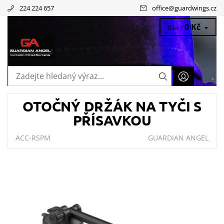
224 224 657
office
@
guardwings.cz
0 Kč
0 ks /
OTOČNÝ DRŽÁK NA TYČI S
PŘÍSAVKOU
ACC-RSPM
GUARDIAN ANGEL