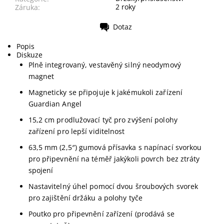
2 roky
Záruka:
Dotaz
Tisk
Popis
Diskuze
Plně integrovaný, vestavěný silný neodymový
magnet
Magneticky se připojuje k jakémukoli zařízení
Guardian Angel
15,2 cm prodlužovací tyč pro zvýšení polohy
zařízení pro lepší viditelnost
63,5 mm (2,5″) gumová přísavka s napínací svorkou
pro připevnění na téměř jakýkoli povrch bez ztráty
spojení
Nastavitelný úhel pomocí dvou šroubových svorek
pro zajištění držáku a polohy tyče
Poutko pro připevnění zařízení (prodává se