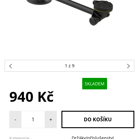
1
z 9
SKLADEM
940 Kč
-
+
Držáky/příslušenství
Kategorie: