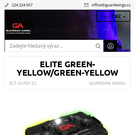
224 224 657
office
@
guardwings.cz
0 Kč
0 ks /
ELITE GREEN-
YELLOW/GREEN-YELLOW
ELT-GY/GY-22
GUARDIAN ANGEL