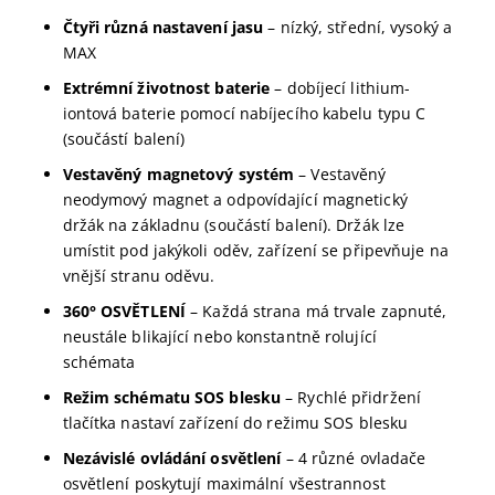
Čtyři různá nastavení jasu
– nízký, střední, vysoký a
MAX
Extrémní životnost baterie
– dobíjecí lithium-
iontová baterie pomocí nabíjecího kabelu typu C
(součástí balení)
Vestavěný magnetový systém
– Vestavěný
neodymový magnet a odpovídající magnetický
držák na základnu (součástí balení). Držák lze
umístit pod jakýkoli oděv, zařízení se připevňuje na
vnější stranu oděvu.
360° OSVĚTLENÍ
– Každá strana má trvale zapnuté,
neustále blikající nebo konstantně rolující
schémata
Režim schématu SOS blesku
– Rychlé přidržení
tlačítka nastaví zařízení do režimu SOS
blesku
Nezávislé ovládání osvětlení
– 4 různé ovladače
osvětlení poskytují maximální všestrannost