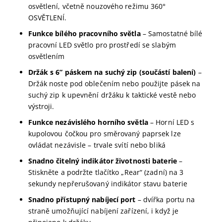
osvětlení, včetně nouzového režimu 360°
OSVĚTLENÍ.
Funkce bílého pracovního světla
– Samostatné bílé
pracovní LED světlo pro prostředí se slabým
osvětlením
Držák s 6” páskem na suchý zip (součástí balení)
–
Držák noste pod oblečením nebo použijte pásek na
suchý zip k upevnění držáku k taktické vestě nebo
výstroji.
Funkce nezávislého horního světla
– Horní LED s
kupolovou čočkou pro směrovaný paprsek lze
ovládat nezávisle – trvale svítí nebo bliká
Snadno čitelný indikátor životnosti baterie
–
Stiskněte a podržte tlačítko „Rear“ (zadní) na 3
sekundy nepřerušovaný indikátor stavu baterie
Snadno přístupný nabíjecí port
– dvířka portu na
straně umožňující nabíjení zařízení, i když je