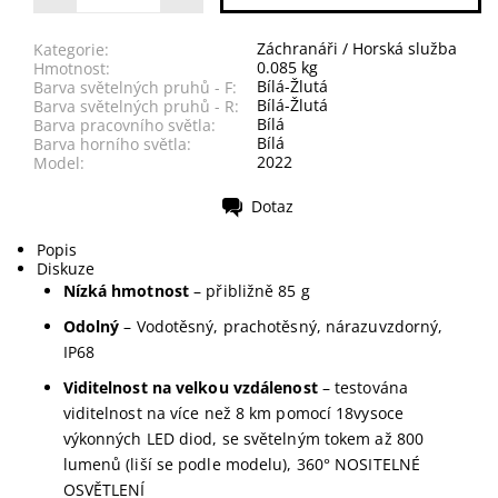
Záchranáři / Horská služba
Kategorie:
0.085 kg
Hmotnost:
Bílá-Žlutá
Barva světelných pruhů - F:
Bílá-Žlutá
Barva světelných pruhů - R:
Bílá
Barva pracovního světla:
Bílá
Barva horního světla:
2022
Model:
Dotaz
Tisk
Popis
Diskuze
Nízká hmotnost
– přibližně 85 g
Odolný
– Vodotěsný, prachotěsný, nárazuvzdorný,
IP68
Viditelnost na velkou vzdálenost
– testována
viditelnost na více než 8 km pomocí 18vysoce
výkonných LED diod, se světelným tokem až 800
lumenů (liší se podle modelu), 360° NOSITELNÉ
OSVĚTLENÍ