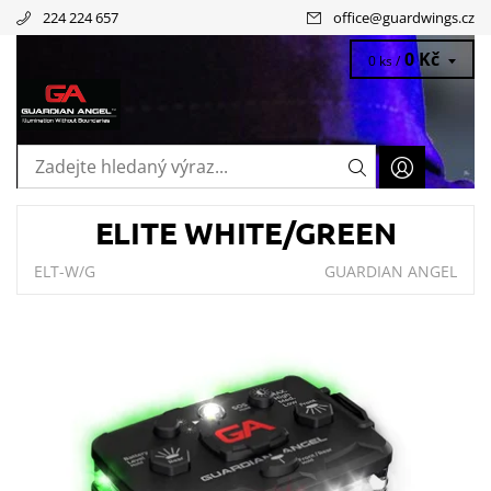
224 224 657
office
@
guardwings.cz
0 Kč
0 ks /
ELITE WHITE/GREEN
ELT-W/G
GUARDIAN ANGEL