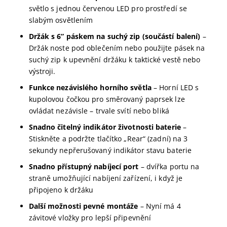
světlo s jednou červenou LED pro prostředí se
slabým osvětlením
Držák s 6” páskem na suchý zip (součástí balení)
–
Držák noste pod oblečením nebo použijte pásek na
suchý zip k upevnění držáku k taktické vestě nebo
výstroji.
Funkce nezávislého horního světla
– Horní LED s
kupolovou čočkou pro směrovaný paprsek lze
ovládat nezávisle – trvale svítí nebo bliká
Snadno čitelný indikátor životnosti baterie
–
Stiskněte a podržte tlačítko „Rear“ (zadní) na 3
sekundy nepřerušovaný indikátor stavu baterie
Snadno přístupný nabíjecí port
– dvířka portu na
straně umožňující nabíjení zařízení, i když je
připojeno k držáku
Další možnosti pevné montáže
– Nyní má 4
závitové vložky pro lepší připevnění