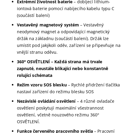
Extrémní životnost baterie
– dobíjecí lithium-
iontová baterie pomocí nabíjecího kabelu typu C
(součástí balení)
Vestavěný magnetový systém
– Vestavěný
neodymový magnet a odpovídající magnetický
držák na základnu (součástí balení). Držák lze
umístit pod jakýkoli oděv, zařízení se připevňuje na
vnější stranu oděvu.
360° OSVĚTLENÍ – Každá strana má trvale
zapnuté, neustále blikající nebo konstantně
rolující schémata
Režim vzoru SOS blesku
– Rychlé přidržení tlačítka
nastaví zařízení do režimu blesku SOS
Nezávislé ovládání osvětlení
– 4 různé ovladače
osvětlení poskytují maximální všestrannost
osvětlení, včetně nouzového režimu 360°
OSVĚTLENÍ.
Funkce červeného pracovního světla
– Pracovní