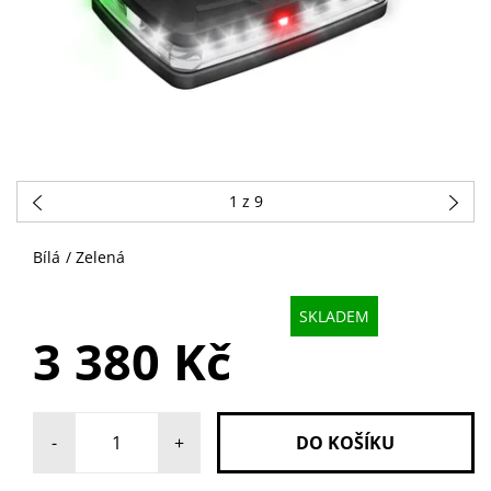
1
z 9
Bílá / Zelená
SKLADEM
3 380 Kč
-
+