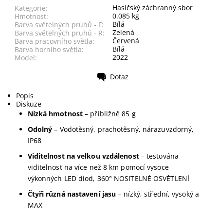
Hasičský záchranný sbor
Kategorie:
0.085 kg
Hmotnost:
Bílá
Barva světelných pruhů - F:
Zelená
Barva světelných pruhů - R:
Červená
Barva pracovního světla:
Bílá
Barva horního světla:
2022
Model:
Dotaz
Tisk
Popis
Diskuze
Nízká hmotnost
– přibližně 85 g
Odolný
– Vodotěsný, prachotěsný, nárazuvzdorný,
IP68
Viditelnost na velkou vzdálenost
– testována
viditelnost na více než 8 km pomocí vysoce
výkonných LED diod, 360° NOSITELNÉ OSVĚTLENÍ
Čtyři různá nastavení jasu
– nízký, střední, vysoký a
MAX