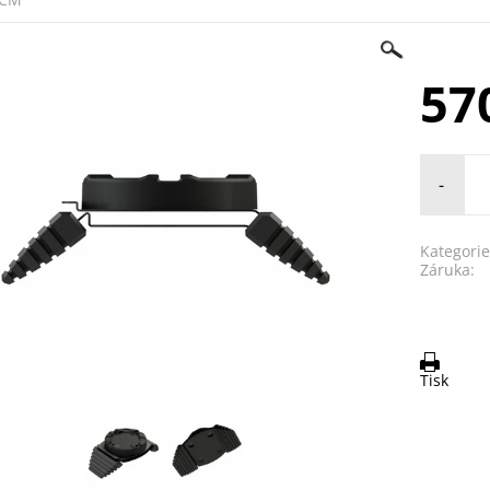
57
-
Kategorie
Záruka:
Tisk