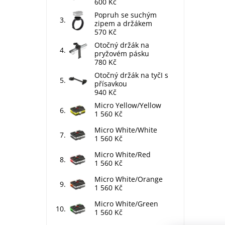
600 Kč
Popruh se suchým
zipem a držákem
570 Kč
Otočný držák na
pryžovém pásku
780 Kč
Otočný držák na tyčI s
přísavkou
940 Kč
Micro Yellow/Yellow
1 560 Kč
Micro White/White
1 560 Kč
Micro White/Red
1 560 Kč
Micro White/Orange
1 560 Kč
Micro White/Green
1 560 Kč