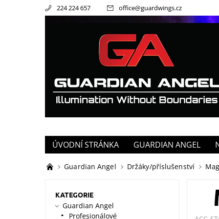
224 224 657
office
@
guardwings.cz
ÚVODNÍ STRÁNKA
GUARDIAN ANGEL
Guardian Angel
Držáky/příslušenství
Magn
KATEGORIE
Guardian Angel
Profesionálové
ACC-S