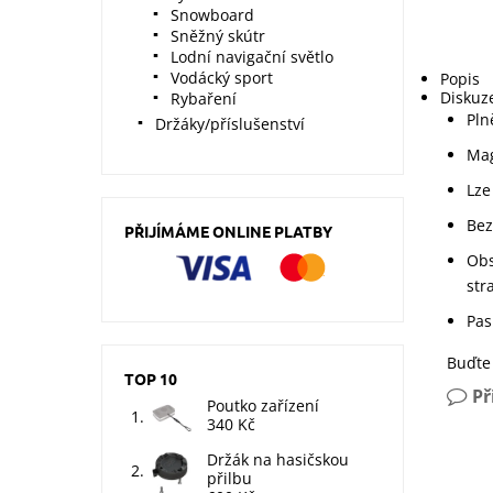
Snowboard
Sněžný skútr
Lodní navigační světlo
Vodácký sport
Popis
Diskuz
Rybaření
Pln
Držáky/příslušenství
Mag
Lze
Bez
PŘIJÍMÁME ONLINE PLATBY
Obs
str
Pas
Buďte 
TOP 10
Př
Poutko zařízení
340 Kč
Držák na hasičskou
přilbu