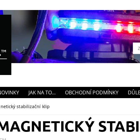
NOVINKY
JAK NA TO...
OBCHODNÍ PODMÍNKY
DŮLE
etický stabilizační klip
MAGNETICKÝ STABI
TCM