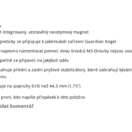
e
ě integrovaný, vestavěný neodymový magnet
neticky se připojuje k jakémukoli zařízení Guardian Angel
 napevno namontovat pomocí dvou šroubů M3 (šrouby nejsou souč
pečně se připevní na jakýkoli oděv
ahuje přední a zadní pryžové stabilizátory, které zabraňují kýván
anu.
uje na popruhy širší než 44,5 mm (1,75”)
první, kdo napíše příspěvek k této položce.
idat komentář