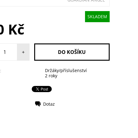
SKLADEM
0 Kč
+
Držáky/příslušenství
:
2 roky
Dotaz