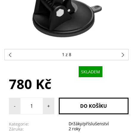
1
z 8
SKLADEM
780 Kč
-
+
Držáky/příslušenství
Kategorie:
2 roky
Záruka: