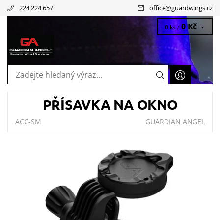
224 224 657
office
@
guardwings.cz
0 Kč
0 ks /
PŘÍSAVKA NA OKNO
ACC-SM
GUARDIAN ANGEL