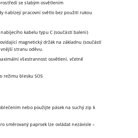
prostředí se slabým osvětlením
dy nabízejí pracovní světlo bez použití rukou
 nabíjecího kabelu typu C (součástí balení)
ídající magnetický držák na základnu (součástí
 vnější stranu oděvu.
maximální všestrannost osvětlení, včetně
 do režimu blesku SOS
oblečením nebo použijte pásek na suchý zip k
ro směrovaný paprsek lze ovládat nezávisle –