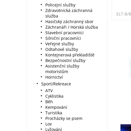
Policejní služby
Zdravotnická záchranná
ELT-B/B
služba
Hasičský záchranný sbor
Záchranáři / Horská služba
Stavební pracovníci
Silniční pracovníci
Veřejné služby
Odtahové služby
Kontejnerová překladiště
Bezpečnostní služby
Asistenční služby
motoristům
Hornictví
Sport/Rekreace
ATV
Cyklistika
Běh
Kempování
Turistika
Procházky se psem
Lov
Lyžování