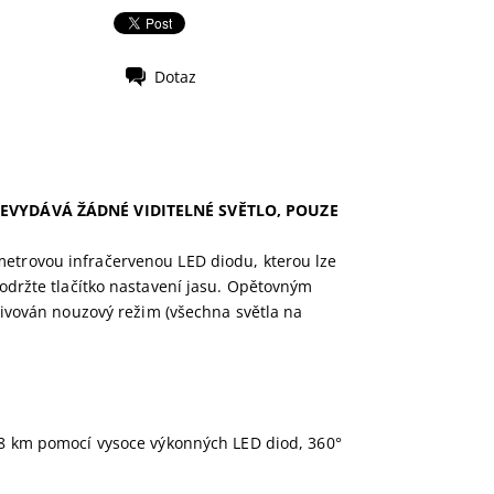
Dotaz
EVYDÁVÁ ŽÁDNÉ VIDITELNÉ SVĚTLO, POUZE
metrovou infračervenou LED diodu, kterou lze
podržte tlačítko nastavení jasu. Opětovným
ktivován nouzový režim (všechna světla na
ž 8 km pomocí vysoce výkonných LED diod, 360°