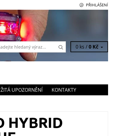
PŘIHLÁŠENÍ
0 ks /
0 Kč
ŽITÁ UPOZORNĚNÍ
KONTAKTY
D HYBRID