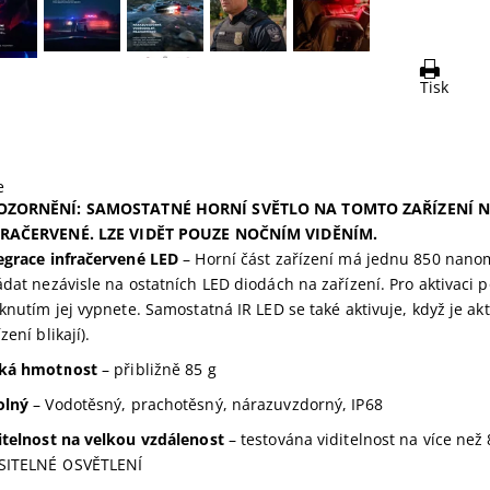
Tisk
e
OZORNĚNÍ: SAMOSTATNÉ HORNÍ SVĚTLO NA TOMTO ZAŘÍZENÍ N
FRAČERVENÉ. LZE VIDĚT POUZE NOČNÍM VIDĚNÍM.
egrace infračervené LED
– Horní část zařízení má jednu 850 nano
ádat nezávisle na ostatních LED diodách na zařízení. Pro aktivaci 
sknutím jej vypnete. Samostatná IR LED se také aktivuje, když je a
zení blikají).
ká hmotnost
– přibližně 85 g
olný
– Vodotěsný, prachotěsný, nárazuvzdorný, IP68
itelnost na velkou vzdálenost
– testována viditelnost na více ne
ITELNÉ OSVĚTLENÍ