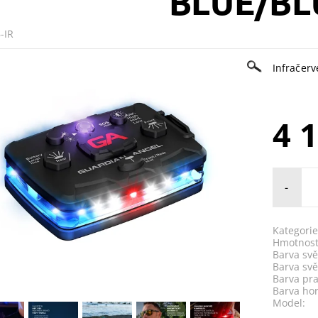
BLUE/BL
-IR
Infračer
4 
-
Kategorie
Hmotnost
Barva svě
Barva svě
Barva pra
Barva hor
Model: