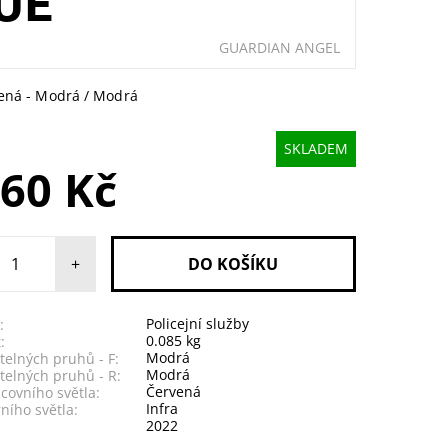
UE
GUARDIAN ANGEL
vená - Modrá / Modrá
SKLADEM
160 Kč
+
Policejní služby
:
0.085 kg
:
Modrá
telných pruhů - F:
Modrá
telných pruhů - R:
Červená
covního světla:
Infra
ního světla:
2022