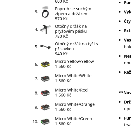
600 Kč
Fun
Popruh se suchým
Vyl
zipem a držákem
570 Kč
Čty
Otočný držák na
Ext
pryžovém pásku
780 Kč
Ve
Otočný držák na tyčI s
bal
přísavkou
940 Kč
Nez
Micro Yellow/Yellow
nou
1 560 Kč
Rež
Micro White/White
1 560 Kč
Micro White/Red
**Nov
1 560 Kč
Drž
Micro White/Orange
upe
1 560 Kč
Fun
Micro White/Green
1 560 Kč
trv