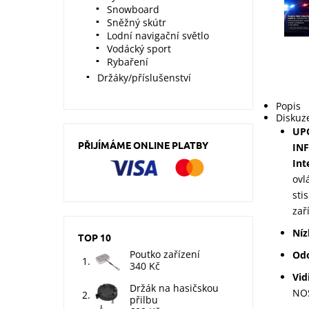
Snowboard
Sněžný skútr
Lodní navigační světlo
Vodácký sport
Rybaření
Držáky/příslušenství
Popis
Diskuz
UP
PŘIJÍMÁME ONLINE PLATBY
IN
Int
ovl
sti
zaří
Níz
TOP 10
Poutko zařízení
Od
340 Kč
Vid
Držák na hasičskou
NOS
přilbu