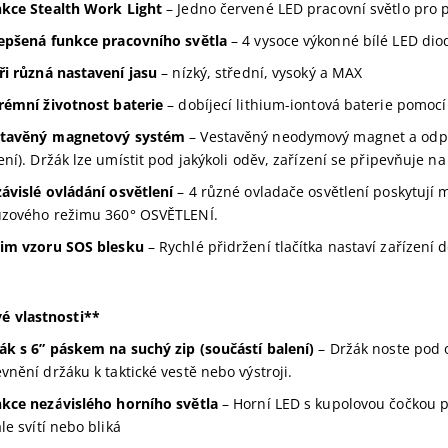
kce Stealth Work Light
– Jedno červené LED pracovní světlo pro 
epšená funkce pracovního světla
– 4 vysoce výkonné bílé LED dio
ři různá nastavení jasu
– nízký, střední, vysoký a MAX
rémní životnost baterie
– dobíjecí lithium-iontová baterie pomocí
stavěný magnetový systém
– Vestavěný neodymový magnet a odpov
ení). Držák lze umístit pod jakýkoli oděv, zařízení se připevňuje na
ávislé ovládání osvětlení
– 4 různé ovladače osvětlení poskytují 
zového režimu 360° OSVĚTLENÍ.
im vzoru SOS blesku
– Rychlé přidržení tlačítka nastaví zařízení
é vlastnosti**
ák s 6” páskem na suchý zip (součástí balení)
– Držák noste pod 
vnění držáku k taktické vestě nebo výstroji.
kce nezávislého horního světla
– Horní LED s kupolovou čočkou p
ale svítí nebo bliká